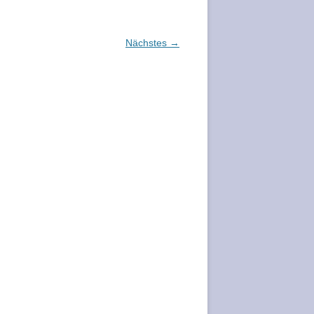
Nächstes →