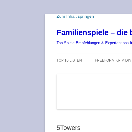
Zum Inhalt springen
Familienspiele – die 
Top Spiele-Empfehlungen & Expertentipps für
TOP 10 LISTEN
FREEFORM KRIMIDI
DIE BESTEN BRETTSPIELE 2025 –
AB 8 JAHRE – KINDER
DIE TOP 10 SPIELE-NEUHEITEN
EMPFOHLEN AB 12 J
DIE BESTEN KINDERSPIELE 2025
EMPFOHLEN AB 15 J
– BRETTSPIEL-NEUHEITEN FÜR
KINDER
EMPFOHLEN FÜR ER
DIE BESTEN SPIELE ZU ZWEIT
ONLINE SPIELE ÜBER
5Towers
CHAT
DIE BESTEN KARTENSPIELE