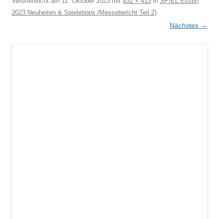
Veröffentlicht am
11. Oktober 2023
mit
432 × 413
in
SPIEL Essen
2023 Neuheiten & Spieletipps (Messebericht Teil 2)
.
Nächstes →