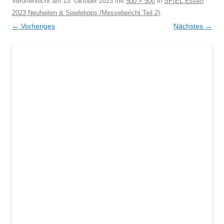
Veröffentlicht am
13. Oktober 2023
mit
500 × 500
in
SPIEL Essen
2023 Neuheiten & Spieletipps (Messebericht Teil 2)
.
← Vorheriges
Nächstes →