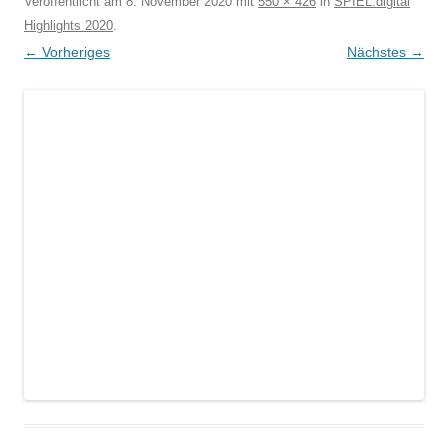
Veröffentlicht am
8. November 2020
mit
550 × 426
in
SPIEL.digital
Highlights 2020
.
← Vorheriges
Nächstes →