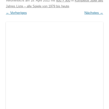
Veröffentlicht am
18. April 2022
mit
600 × 900
in
Komplette Spiel des
Jahres Liste – alle Spiele von 1979 bis heute
.
← Vorheriges
Nächstes →