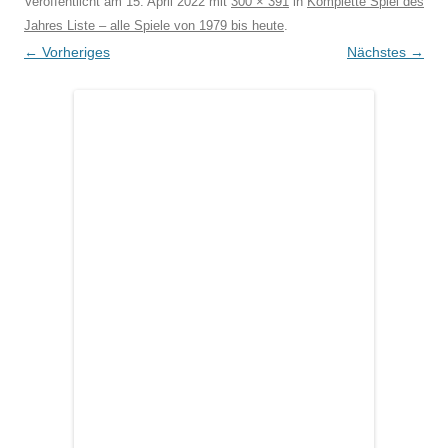
Veröffentlicht am
15. April 2022
mit
300 × 391
in
Komplette Spiel des
Jahres Liste – alle Spiele von 1979 bis heute
.
← Vorheriges
Nächstes →