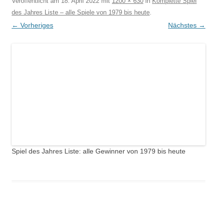
Veröffentlicht am
18. April 2022
mit
1200 × 630
in
Komplette Spiel
des Jahres Liste – alle Spiele von 1979 bis heute
.
← Vorheriges
Nächstes →
Spiel des Jahres Liste: alle Gewinner von 1979 bis heute