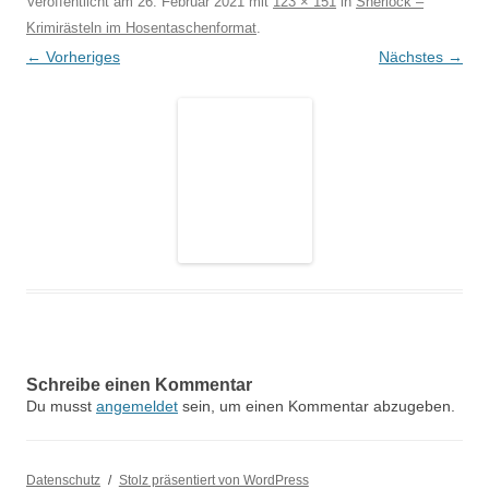
Veröffentlicht am
26. Februar 2021
mit
123 × 151
in
Sherlock –
Krimirästeln im Hosentaschenformat
.
← Vorheriges
Nächstes →
Schreibe einen Kommentar
Du musst
angemeldet
sein, um einen Kommentar abzugeben.
Datenschutz
Stolz präsentiert von WordPress