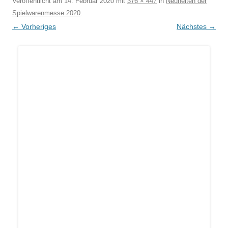
Veröffentlicht am
14. Februar 2020
mit
376 × 447
in
Neuheiten der
Spielwarenmesse 2020
.
← Vorheriges
Nächstes →