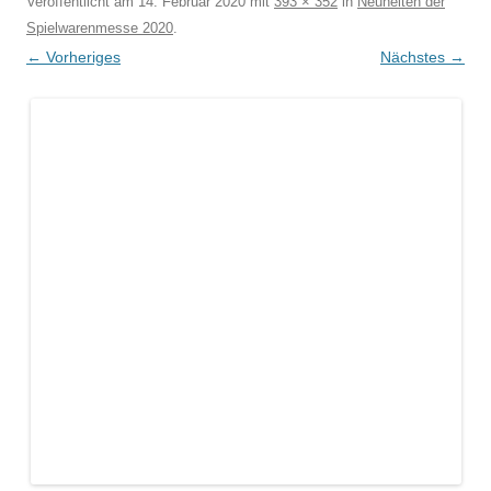
Veröffentlicht am
14. Februar 2020
mit
393 × 352
in
Neuheiten der
Spielwarenmesse 2020
.
← Vorheriges
Nächstes →