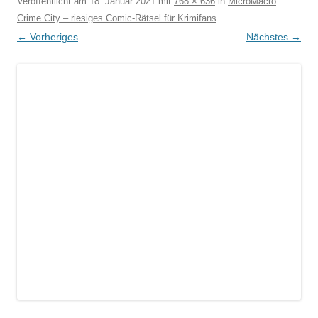
Veröffentlicht am
18. Januar 2021
mit
768 × 636
in
MicroMacro
Crime City – riesiges Comic-Rätsel für Krimifans
.
← Vorheriges
Nächstes →