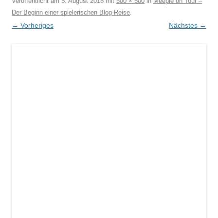
Veröffentlicht am
5. August 2018
mit
500 × 500
in
Meeple on Tour –
Der Beginn einer spielerischen Blog-Reise
.
← Vorheriges
Nächstes →