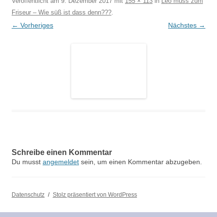
Veröffentlicht am
9. Dezember 2017
mit
155 × 113
in
Leo muss zum
Friseur – Wie süß ist dass denn???
.
← Vorheriges
Nächstes →
Schreibe einen Kommentar
Du musst
angemeldet
sein, um einen Kommentar abzugeben.
Datenschutz
Stolz präsentiert von WordPress