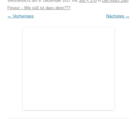
Veröffentlicht am
9. Dezember 2017
mit
300 × 270
in
Leo muss zum
Friseur – Wie süß ist dass denn???
.
← Vorheriges
Nächstes →