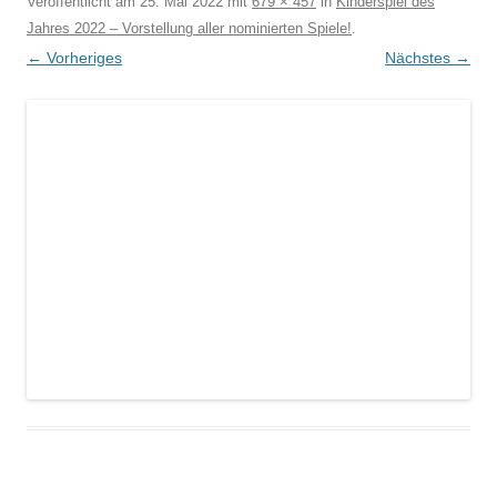
Veröffentlicht am
25. Mai 2022
mit
679 × 457
in
Kinderspiel des
Jahres 2022 – Vorstellung aller nominierten Spiele!
.
← Vorheriges
Nächstes →