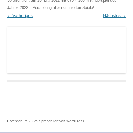
Veröffentlicht am
25. Mai 2022
mit
679 × 265
in
Kinderspiel des
Jahres 2022 – Vorstellung aller nominierten Spiele!
.
← Vorheriges
Nächstes →
Datenschutz
Stolz präsentiert von WordPress