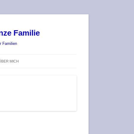
nze Familie
r Familien
ÜBER MICH
STADT-LAND-SPIELT 2025 – WIR
SIND (WIEDER) DABEI!
DEUFRINGER BRETTSPIEL-
TREFF
RATGEBER / BLOG