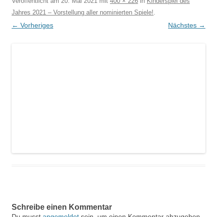
Veröffentlicht am
20. Mai 2021
mit
400 × 226
in
Kinderspiel des
Jahres 2021 – Vorstellung aller nominierten Spiele!
.
← Vorheriges
Nächstes →
Schreibe einen Kommentar
Du musst
angemeldet
sein, um einen Kommentar abzugeben.