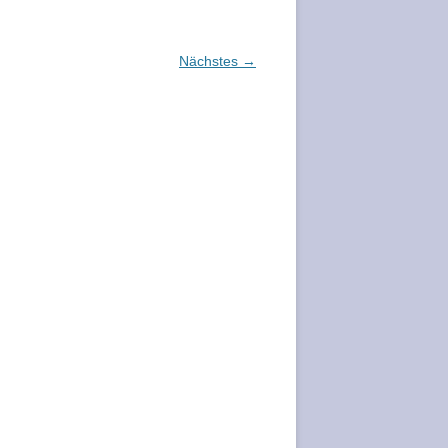
Nächstes →