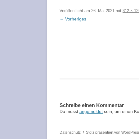
KRIMISPIELE – FAQ
Veröffentlicht am
26. Mai 2021
mit
312 × 12
PARTYSPIELE – DIE TOP 10 LISTE
← Vorheriges
ZUSÄTZLICHE ROLLEN
TOP 10 – DIE BESTEN
WÜRFELSPIELE
KRIMISPIELE BLOG /
BRETTSPIELE FÜR ERWACHSENE
FREEFORMGAMES.D
PARTNERPROGRAM
SPIELE FÜR DIE GANZE FAMILIE
DIE BESTEN KINDERSPIELE
ALLER ZEITEN
DIE TOP 10 BRETTSPIELE
KLASSIKER
Schreibe einen Kommentar
SPIELE MIT UND FÜR SENIOREN
Du musst
angemeldet
sein, um einen K
HALLOWEEN SPIELE
Datenschutz
Stolz präsentiert von WordPres
SPIELE ZU OSTERN