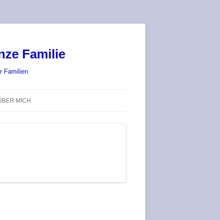
nze Familie
r Familien
ÜBER MICH
STADT-LAND-SPIELT 2025 – WIR
SIND (WIEDER) DABEI!
DEUFRINGER BRETTSPIEL-
TREFF
RATGEBER / BLOG