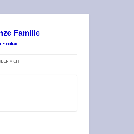
nze Familie
r Familien
ÜBER MICH
STADT-LAND-SPIELT 2025 – WIR
SIND (WIEDER) DABEI!
DEUFRINGER BRETTSPIEL-
TREFF
RATGEBER / BLOG