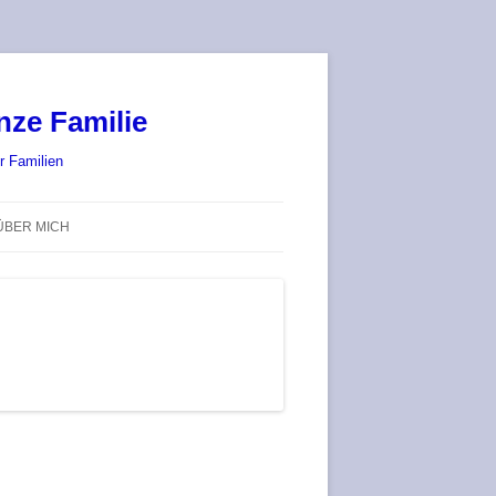
nze Familie
r Familien
ÜBER MICH
STADT-LAND-SPIELT 2025 – WIR
SIND (WIEDER) DABEI!
DEUFRINGER BRETTSPIEL-
TREFF
RATGEBER / BLOG