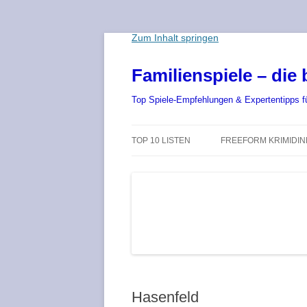
Zum Inhalt springen
Familienspiele – die 
Top Spiele-Empfehlungen & Expertentipps für
TOP 10 LISTEN
FREEFORM KRIMIDI
DIE BESTEN BRETTSPIELE 2025 –
AB 8 JAHRE – KINDER
DIE TOP 10 SPIELE-NEUHEITEN
EMPFOHLEN AB 12 J
DIE BESTEN KINDERSPIELE 2025
EMPFOHLEN AB 15 J
– BRETTSPIEL-NEUHEITEN FÜR
KINDER
EMPFOHLEN FÜR ER
DIE BESTEN SPIELE ZU ZWEIT
ONLINE SPIELE ÜBER
Hasenfeld
CHAT
DIE BESTEN KARTENSPIELE