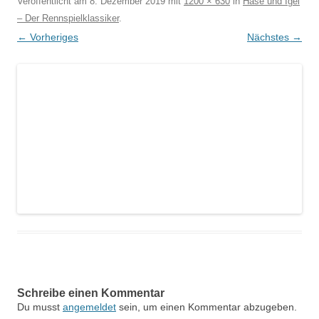
Veröffentlicht am
8. Dezember 2019
mit
1200 × 630
in
Hase und Igel
– Der Rennspielklassiker
.
← Vorheriges
Nächstes →
Schreibe einen Kommentar
Du musst
angemeldet
sein, um einen Kommentar abzugeben.