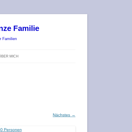
nze Familie
r Familien
ÜBER MICH
STADT-LAND-SPIELT 2025 – WIR
SIND (WIEDER) DABEI!
DEUFRINGER BRETTSPIEL-
TREFF
RATGEBER / BLOG
Nächstes →