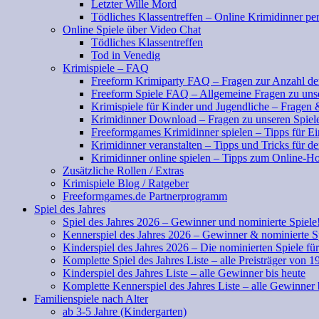
Letzter Wille Mord
Tödliches Klassentreffen – Online Krimidinner pe
Online Spiele über Video Chat
Tödliches Klassentreffen
Tod in Venedig
Krimispiele – FAQ
Freeform Krimiparty FAQ – Fragen zur Anzahl der
Freeform Spiele FAQ – Allgemeine Fragen zu uns
Krimispiele für Kinder und Jugendliche – Fragen
Krimidinner Download – Fragen zu unseren Spiel
Freeformgames Krimidinner spielen – Tipps für Ei
Krimidinner veranstalten – Tipps und Tricks für d
Krimidinner online spielen – Tipps zum Online-Ho
Zusätzliche Rollen / Extras
Krimispiele Blog / Ratgeber
Freeformgames.de Partnerprogramm
Spiel des Jahres
Spiel des Jahres 2026 – Gewinner und nominierte Spiele
Kennerspiel des Jahres 2026 – Gewinner & nominierte S
Kinderspiel des Jahres 2026 – Die nominierten Spiele fü
Komplette Spiel des Jahres Liste – alle Preisträger von 1
Kinderspiel des Jahres Liste – alle Gewinner bis heute
Komplette Kennerspiel des Jahres Liste – alle Gewinner 
Familienspiele nach Alter
ab 3-5 Jahre (Kindergarten)