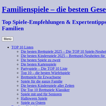
Zum
Familienspiele – die besten Gese
Inhalt
springen
Top Spiele-Empfehlungen & Expertentipps fü
Familien
Menü
TOP 10 Listen
Die besten Brettspiele 2025 – Die TOP 10 Spiele-Neuhei
Die besten Kinderspiele 2025 – Brettspiel-Neuheiten für
Die besten Spiele zu zweit
Die besten Kartenspiele
Partyspiele – Die TOP 10 Liste
Top 10 – die besten Würfelspiele
Brettspiele für Erwachsene
Spiele für die ganze Familie
Die besten Kinderspiele aller Zeiten
Die Top 10 Brettspiele Klassiker
Spiele mit und für Senioren
Halloween Spiele
Spiele zu Ostern