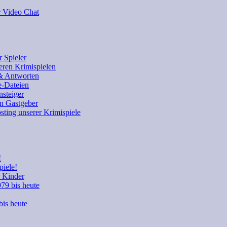
r Video Chat
 Spieler
eren Krimispielen
 & Antworten
e-Dateien
nsteiger
en Gastgeber
sting unserer Krimispiele
!
piele!
r Kinder
979 bis heute
bis heute