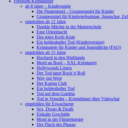
Freeform Krimidinner
ab 8 Jahre – Kinderspiele
Die Pirateninsel – Gruppenspiel für Kinder
Gruppenspiel für Kindergeburtstag, Jungschar, Zel
empfohlen ab 12 Jahre
Dunkle Mächte in der Magierschule
Eine Orientnacht
Des toten Kerls Kiste
Ein heldenhafter Tod (Kinderversion)
Krimispiele für Kinder und Jugendliche (FAQ)
empfohlen ab 15 Jahre
Hochzeit in den Highlands
Mord an Bord – XXL Krimiparty
Hollywoods Lügen
Der Tod tanzt Rock’n’Roll
Way out West
Der Karma Club
Ein heldenhafter Tod
Tod auf dem Gambia
Tod in Venedig – Krimidinner über Videochat
empfohlen für Erwachsene
Sex, Drugs & Death
Eiskalte Geschäfte
Mord in der Flüsterkneipe
Der Fluch des Pharao