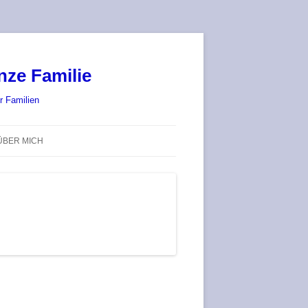
nze Familie
r Familien
ÜBER MICH
STADT-LAND-SPIELT 2025 – WIR
SIND (WIEDER) DABEI!
DEUFRINGER BRETTSPIEL-
TREFF
RATGEBER / BLOG