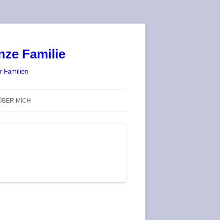
nze Familie
r Familien
ÜBER MICH
STADT-LAND-SPIELT 2025 – WIR
SIND (WIEDER) DABEI!
DEUFRINGER BRETTSPIEL-
TREFF
RATGEBER / BLOG