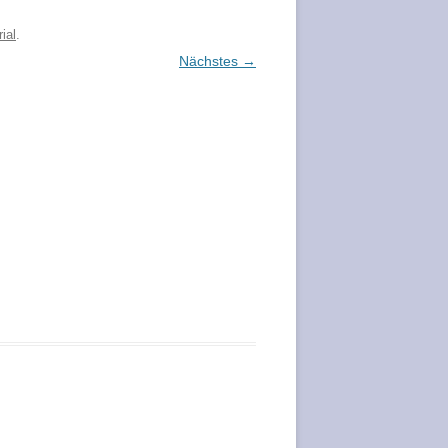
ial
.
Nächstes →