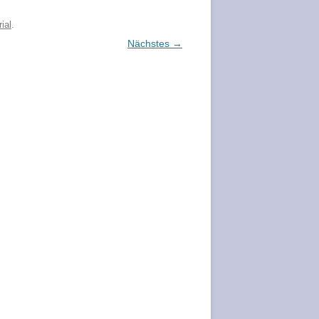
ial
.
Nächstes →