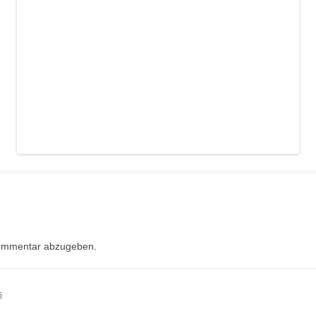
KRIMIDINNER VERANSTALTEN –
TIPPS UND TRICKS FÜR DEN
GASTGEBER
KRIMIDINNER ONLINE SPIELEN –
TIPPS ZUM ONLINE-HOSTING
UNSERER KRIMISPIELE
ommentar abzugeben.
s