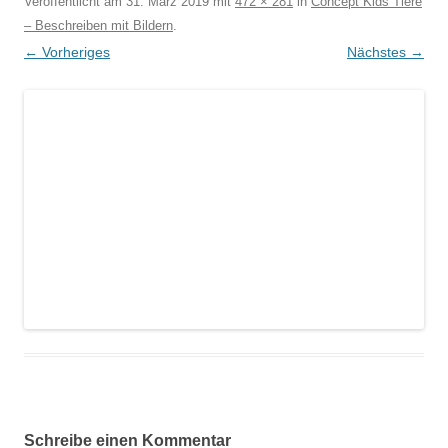
Veröffentlicht am
31. März 2019
mit
472 × 281
in
Concept Kids Tiere
– Beschreiben mit Bildern
.
← Vorheriges
Nächstes →
Schreibe einen Kommentar