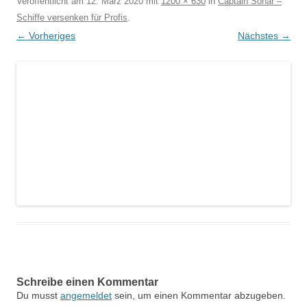
Veröffentlicht am
12. März 2020
mit
1200 × 630
in
Captain Sonar –
Schiffe versenken für Profis
.
← Vorheriges
Nächstes →
Schreibe einen Kommentar
Du musst
angemeldet
sein, um einen Kommentar abzugeben.