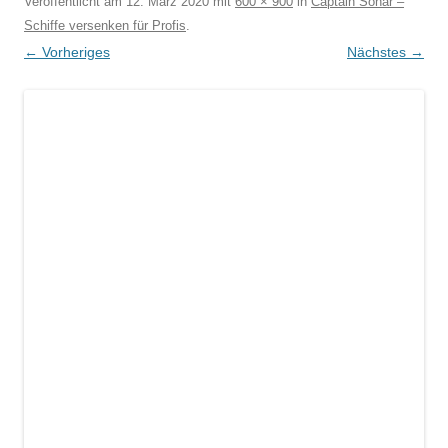
Veröffentlicht am
12. März 2020
mit
600 × 900
in
Captain Sonar –
Schiffe versenken für Profis
.
← Vorheriges
Nächstes →