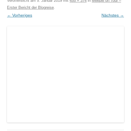
Veröffentlicht am
5. Januar 2019
mit
455 × 374
in
Meeple on Tour –
Erster Bericht der Blogreise
.
← Vorheriges
Nächstes →