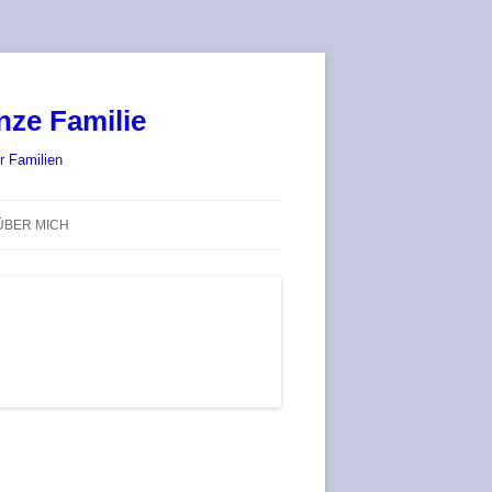
nze Familie
r Familien
ÜBER MICH
STADT-LAND-SPIELT 2025 – WIR
SIND (WIEDER) DABEI!
DEUFRINGER BRETTSPIEL-
TREFF
RATGEBER / BLOG