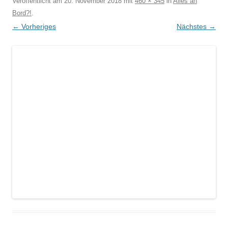
Veröffentlicht am
20. November 2018
mit
460 × 345
in
Alles an
Bord?!
.
← Vorheriges
Nächstes →