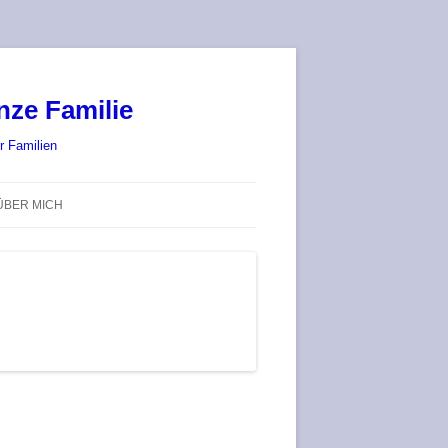
nze Familie
r Familien
ÜBER MICH
STADT-LAND-SPIELT 2025 – WIR
SIND (WIEDER) DABEI!
DEUFRINGER BRETTSPIEL-
TREFF
RATGEBER / BLOG