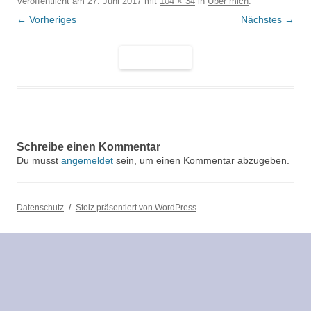
Veröffentlicht am
27. Juni 2017
mit
104 × 34
in
Über mich
.
← Vorheriges
Nächstes →
Schreibe einen Kommentar
Du musst
angemeldet
sein, um einen Kommentar abzugeben.
Datenschutz
Stolz präsentiert von WordPress