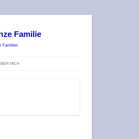
nze Familie
r Familien
ÜBER MICH
STADT-LAND-SPIELT 2025 – WIR
SIND (WIEDER) DABEI!
DEUFRINGER BRETTSPIEL-
TREFF
RATGEBER / BLOG