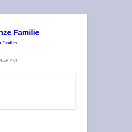
nze Familie
r Familien
ÜBER MICH
STADT-LAND-SPIELT 2025 – WIR
SIND (WIEDER) DABEI!
DEUFRINGER BRETTSPIEL-
TREFF
RATGEBER / BLOG