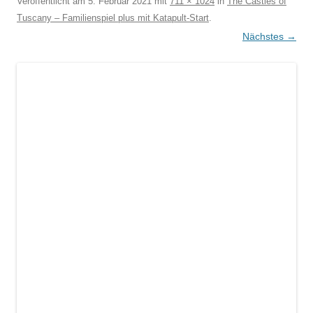
Veröffentlicht am
5. Februar 2021
mit
711 × 1024
in
The Castles of
Tuscany – Familienspiel plus mit Katapult-Start
.
Nächstes →