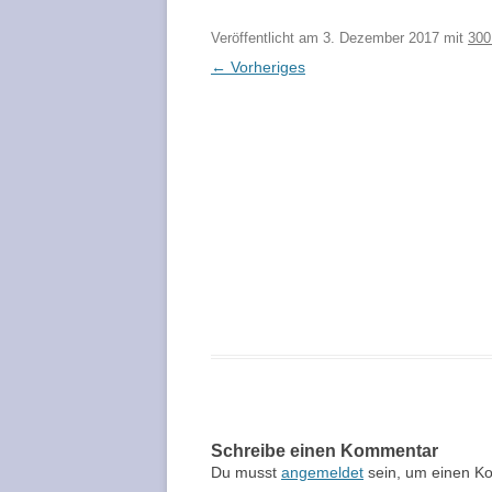
KRIMISPIELE – FAQ
Veröffentlicht am
3. Dezember 2017
mit
300
PARTYSPIELE – DIE TOP 10 LISTE
← Vorheriges
ZUSÄTZLICHE ROLLEN
TOP 10 – DIE BESTEN
WÜRFELSPIELE
KRIMISPIELE BLOG /
BRETTSPIELE FÜR ERWACHSENE
FREEFORMGAMES.D
PARTNERPROGRAM
SPIELE FÜR DIE GANZE FAMILIE
DIE BESTEN KINDERSPIELE
ALLER ZEITEN
DIE TOP 10 BRETTSPIELE
KLASSIKER
SPIELE MIT UND FÜR SENIOREN
HALLOWEEN SPIELE
Schreibe einen Kommentar
Du musst
angemeldet
sein, um einen K
SPIELE ZU OSTERN