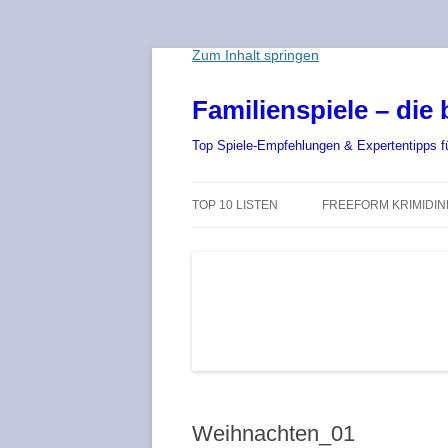
Zum Inhalt springen
Familienspiele – die 
Top Spiele-Empfehlungen & Expertentipps für
TOP 10 LISTEN
FREEFORM KRIMIDI
DIE BESTEN BRETTSPIELE 2025 –
AB 8 JAHRE – KINDER
DIE TOP 10 SPIELE-NEUHEITEN
EMPFOHLEN AB 12 J
DIE BESTEN KINDERSPIELE 2025
EMPFOHLEN AB 15 J
– BRETTSPIEL-NEUHEITEN FÜR
KINDER
EMPFOHLEN FÜR ER
DIE BESTEN SPIELE ZU ZWEIT
ONLINE SPIELE ÜBER
Weihnachten_01
CHAT
DIE BESTEN KARTENSPIELE