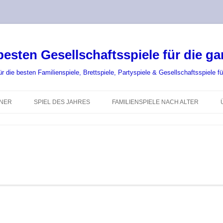
besten Gesellschaftsspiele für die ga
 die besten Familienspiele, Brettspiele, Partyspiele & Gesellschaftsspiele fü
NNER
SPIEL DES JAHRES
FAMILIENSPIELE NACH ALTER
SPIELE
SPIEL DES JAHRES 2026 –
DIE PIRATENINSEL –
AB 3-5 JAHRE (KINDERGARTEN)
GEWINNER UND NOMINIERTE
GRUPPENSPIEL FÜR KINDER
AHRE
DUNKLE MÄCHTE IN DER
AB 6-9 JAHRE (GRUNDSCHULE)
SPIELE!
GRUPPENSPIEL FÜR
MAGIERSCHULE
AHRE
HOCHZEIT IN DEN HIGHLANDS
AB 10-13 JAHRE (TEENIES)
KENNERSPIEL DES JAHRES 2026
KINDERGEBURTSTAG,
EINE ORIENTNACHT
– GEWINNER & NOMINIERTE
JUNGSCHAR, ZELTLAGER UND
WACHSENE
MORD AN BORD – XXL
SEX, DRUGS & DEATH
AB 14 JAHRE (JUGENDLICHE)
SPIELE!
SCHULKLASSEN
DES TOTEN KERLS KISTE
KRIMIPARTY
 VIDEO
EISKALTE GESCHÄFTE
TÖDLICHES KLASSENTREFFEN
KINDERSPIEL DES JAHRES 2026 –
EIN HELDENHAFTER TOD
HOLLYWOODS LÜGEN