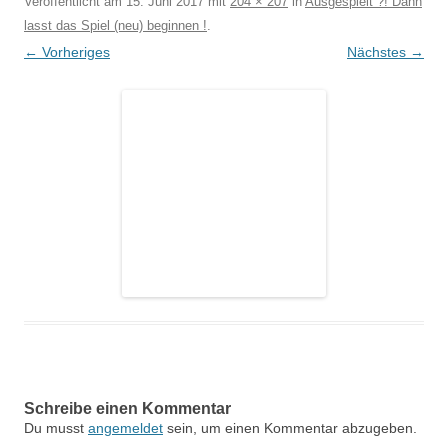
Veröffentlicht am
15. Juni 2017
mit
204 × 207
in
Ausgespielt ?! Dann
lasst das Spiel (neu) beginnen !
.
← Vorheriges
Nächstes →
Schreibe einen Kommentar
Du musst
angemeldet
sein, um einen Kommentar abzugeben.