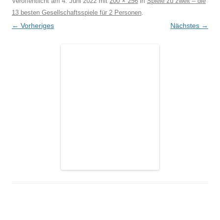
Veröffentlicht am
4. Juni 2022
mit
200 × 256
in
Spiele zu zweit – die
13 besten Gesellschaftsspiele für 2 Personen
.
← Vorheriges
Nächstes →