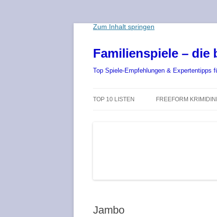
Zum Inhalt springen
Familienspiele – die 
Top Spiele-Empfehlungen & Expertentipps für
TOP 10 LISTEN
FREEFORM KRIMIDI
DIE BESTEN BRETTSPIELE 2025 –
AB 8 JAHRE – KINDER
DIE TOP 10 SPIELE-NEUHEITEN
EMPFOHLEN AB 12 J
DIE BESTEN KINDERSPIELE 2025
EMPFOHLEN AB 15 J
– BRETTSPIEL-NEUHEITEN FÜR
KINDER
EMPFOHLEN FÜR ER
DIE BESTEN SPIELE ZU ZWEIT
ONLINE SPIELE ÜBER
Jambo
CHAT
DIE BESTEN KARTENSPIELE