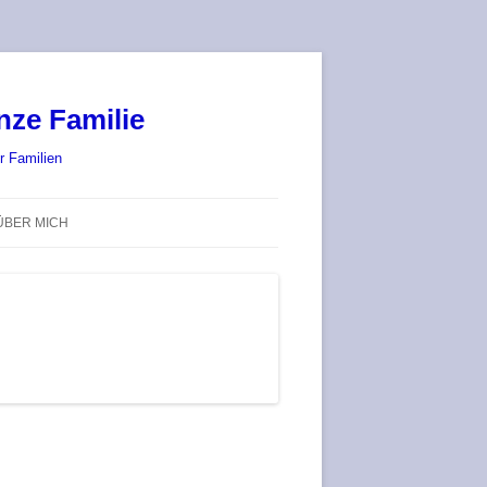
nze Familie
r Familien
ÜBER MICH
STADT-LAND-SPIELT 2025 – WIR
SIND (WIEDER) DABEI!
DEUFRINGER BRETTSPIEL-
TREFF
RATGEBER / BLOG