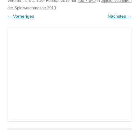
Veröffentlicht am
16. Februar 2019
mit
460 × 345
in
Spiele Neuheiten
der Spielwarenmesse 2019
.
← Vorheriges
Nächstes →