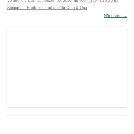
Veröffentlicht am
27. Dezember 2020
mit
400 × 269
in
Spiele für
Senioren – Brettspiele mit und für Oma & Opa
.
Nächstes →