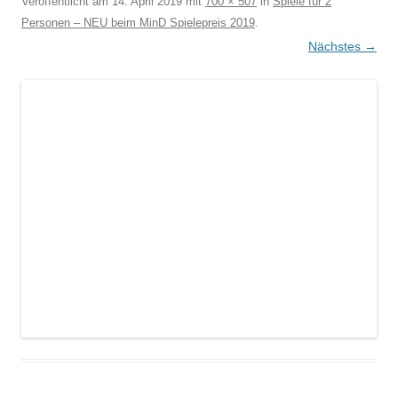
Veröffentlicht am
14. April 2019
mit
700 × 507
in
Spiele für 2
Personen – NEU beim MinD Spielepreis 2019
.
Nächstes →