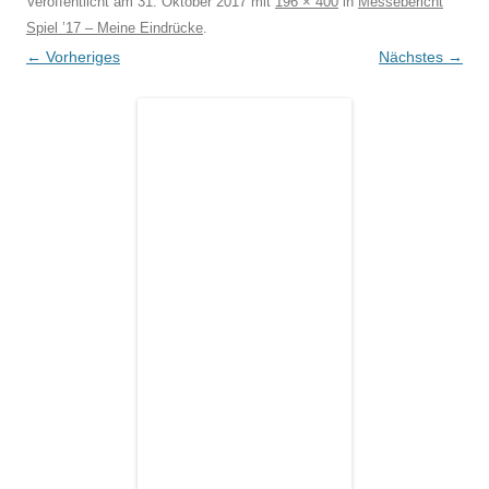
Veröffentlicht am
31. Oktober 2017
mit
196 × 400
in
Messebericht
Spiel ’17 – Meine Eindrücke
.
← Vorheriges
Nächstes →