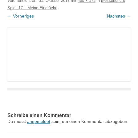
Veröffentlicht am
31. Oktober 2017
mit
400 × 173
in
Messebericht
Spiel ’17 – Meine Eindrücke
.
← Vorheriges
Nächstes →
Schreibe einen Kommentar
Du musst
angemeldet
sein, um einen Kommentar abzugeben.