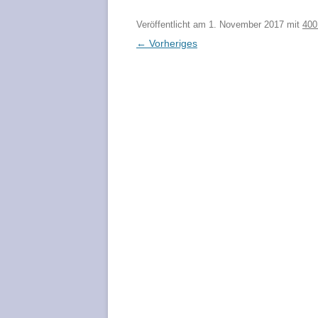
KRIMISPIELE – FAQ
Veröffentlicht am
1. November 2017
mit
400
PARTYSPIELE – DIE TOP 10 LISTE
← Vorheriges
ZUSÄTZLICHE ROLLEN
TOP 10 – DIE BESTEN
WÜRFELSPIELE
KRIMISPIELE BLOG /
BRETTSPIELE FÜR ERWACHSENE
FREEFORMGAMES.D
PARTNERPROGRAM
SPIELE FÜR DIE GANZE FAMILIE
DIE BESTEN KINDERSPIELE
ALLER ZEITEN
DIE TOP 10 BRETTSPIELE
KLASSIKER
SPIELE MIT UND FÜR SENIOREN
HALLOWEEN SPIELE
SPIELE ZU OSTERN