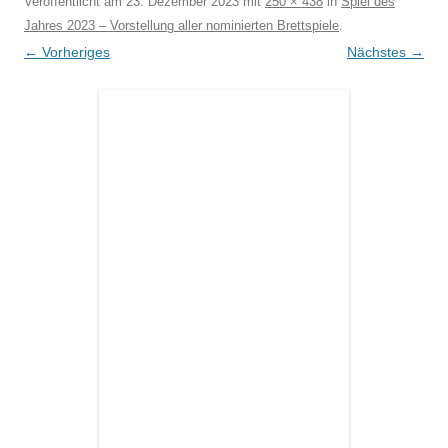
Veröffentlicht am
23. Dezember 2023
mit
250 × 438
in
Spiel des
Jahres 2023 – Vorstellung aller nominierten Brettspiele
.
← Vorheriges
Nächstes →